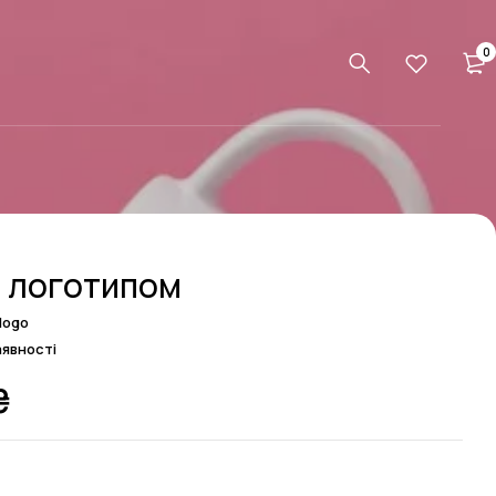
0
 логотипом
logo
аявності
₴