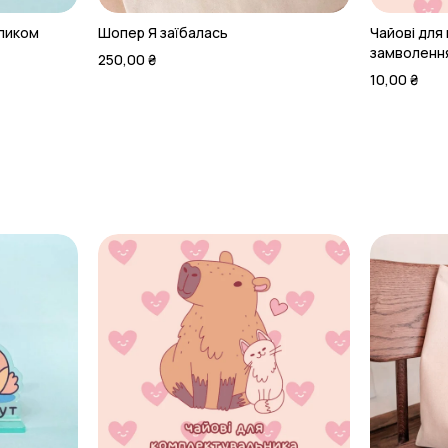
оликом
Шопер Я заїбалась
Чайові для
замволенн
250,00
₴
10,00
₴