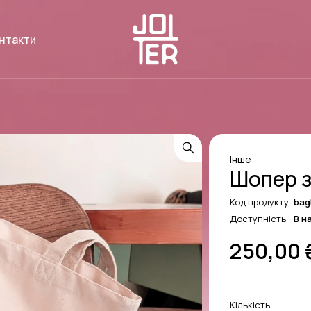
нтакти
Інше
Шопер з
Код продукту
bag
Доступність
В н
250,00
Кількість