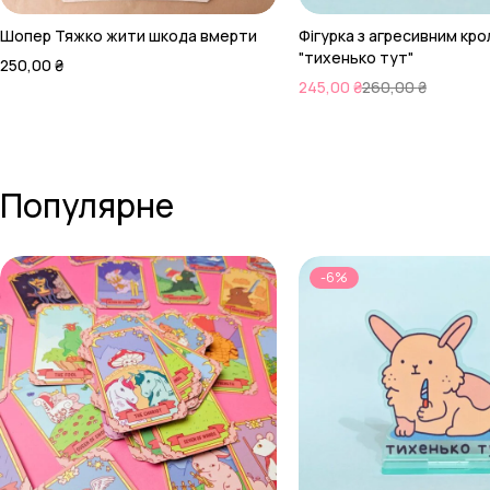
Шопер Тяжко жити шкода вмерти
Фігурка з агресивним кр
"тихенько тут"
250,00
₴
245,00
₴
260,00
₴
Популярне
-6%