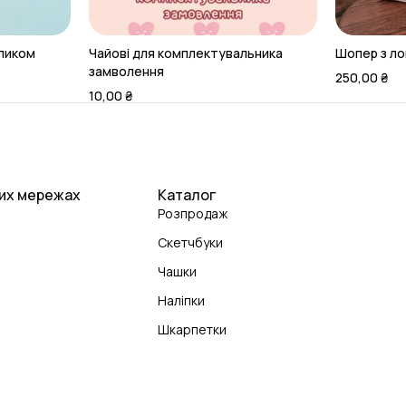
оликом
Чайові для комплектувальника
Шопер з л
замволення
250,00
₴
10,00
₴
них мережах
Каталог
Розпродаж
Скетчбуки
Чашки
Наліпки
Шкарпетки