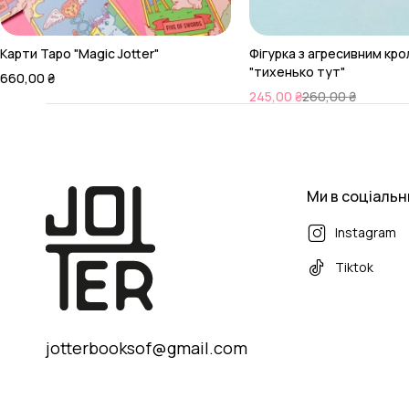
Карти Таро "Magic Jotter"
Фігурка з агресивним кр
"тихенько тут"
660,00
₴
245,00
₴
260,00
₴
Ми в соціаль
Instagram
Tiktok
jotterbooksof@gmail.com