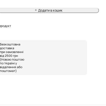
Додати в кошик
продукт
Безкоштовна
доставка
при замовленні
від 2500 грн
(Новою поштою
по Україні у
відділення або
поштомат)