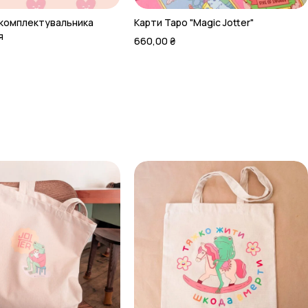
 комплектувальника
Карти Таро "Magic Jotter"
я
660,00
₴