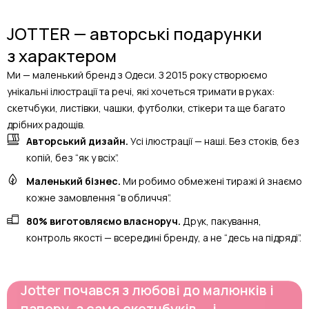
JOTTER — авторські подарунки
з характером
Ми — маленький бренд з Одеси. З 2015 року створюємо
унікальні ілюстрації та речі, які хочеться тримати в руках:
скетчбуки, листівки, чашки, футболки, стікери та ще багато
дрібних радощів.
Авторський дизайн.
Усі ілюстрації — наші. Без стоків, без
копій, без “як у всіх”.
Маленький бізнес.
Ми робимо обмежені тиражі й знаємо
кожне замовлення “в обличчя”.
80% виготовляємо власноруч.
Друк, пакування,
контроль якості — всередині бренду, а не “десь на підряді”.
Jotter почався з любові до малюнків і
паперу, а саме скетчбуків — і