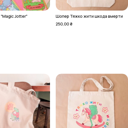
"Magic Jotter"
Шопер Тяжко жити шкода вмерти
250,00
₴