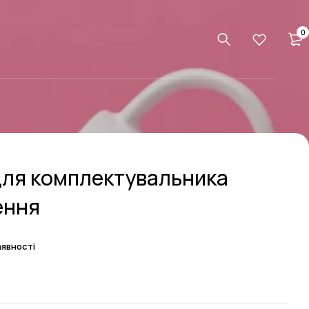
0
для комплектувальника
ення
s
аявності