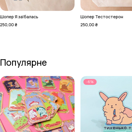
Шопер Я заїбалась
Шопер Тестостерон
250,00
₴
250,00
₴
Популярне
-6%