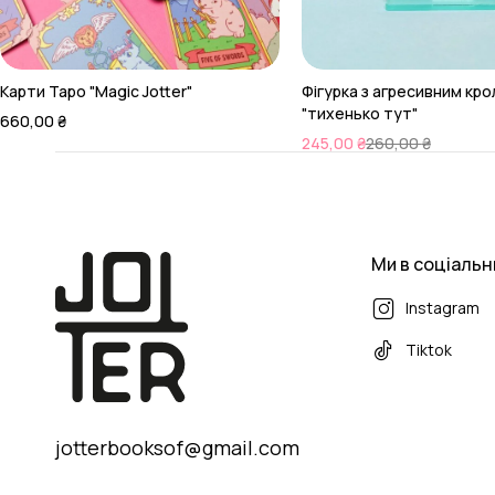
Карти Таро "Magic Jotter"
Фігурка з агресивним кр
"тихенько тут"
660,00
₴
245,00
₴
260,00
₴
Ми в соціаль
Instagram
Tiktok
jotterbooksof@gmail.com