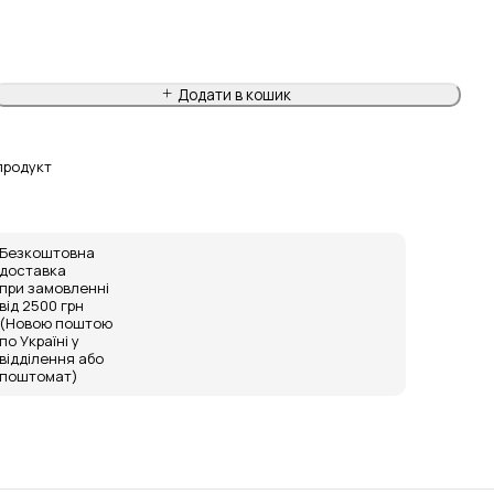
Додати в кошик
продукт
Безкоштовна
доставка
при замовленні
від 2500 грн
(Новою поштою
по Україні у
відділення або
поштомат)