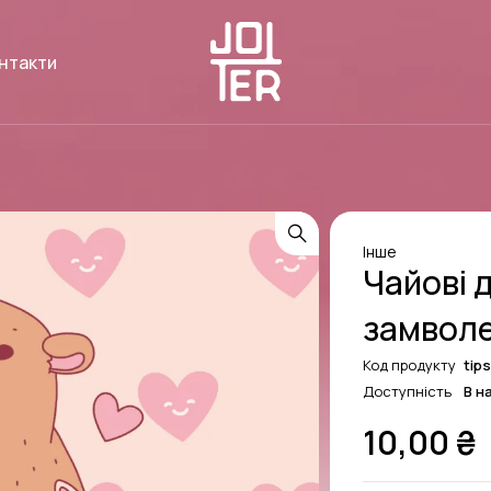
нтакти
Інше
Чайові 
замвол
Код продукту
tip
Доступність
В н
10,00
₴