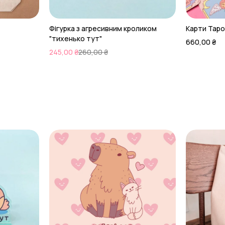
Фігурка з агресивним кроликом
Карти Таро 
"тихенько тут"
660,00
₴
245,00
₴
260,00
₴