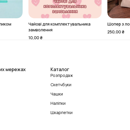
оликом
Чайові для комплектувальника
Шопер з л
замволення
250,00
₴
10,00
₴
них мережах
Каталог
Розпродаж
Скетчбуки
Чашки
Наліпки
Шкарпетки