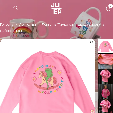
0
Головна
Лонгсліви
Лонгслів “Тяжко жити шкода вмерти” з
жабою на коні