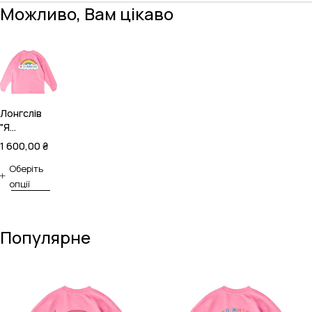
Можливо, Вам цікаво
Лонгслів
"Я
заїбалась"
1 600,00
₴
з сумною
жабою
Оберіть
опції
Популярне