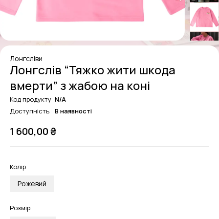
Лонгсліви
Лонгслів “Тяжко жити шкода
вмерти” з жабою на коні
Код продукту
N/A
Доступність
В наявності
1 600,00
₴
Колір
Рожевий
Розмір