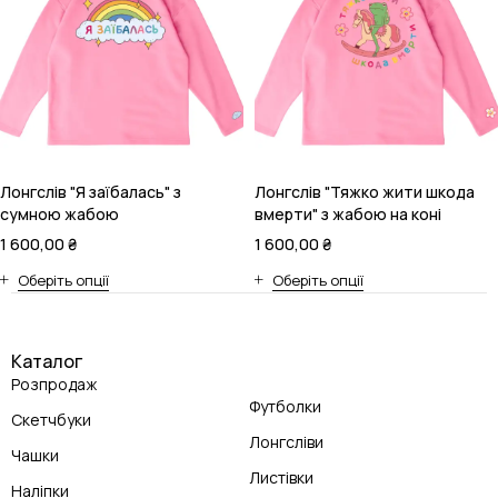
Лонгслів "Я заїбалась" з
Лонгслів "Тяжко жити шкода
сумною жабою
вмерти" з жабою на коні
1 600,00
₴
1 600,00
₴
Оберіть опції
Оберіть опції
Каталог
Розпродаж
Футболки
Скетчбуки
Лонгсліви
Чашки
Листівки
Наліпки