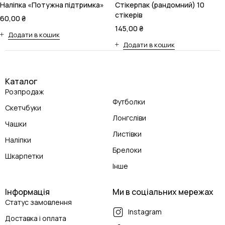
Наліпка «Потужна підтримка»
Стікерпак (рандомний) 10
стікерів
60,00
₴
145,00
₴
Додати в кошик
Додати в кошик
Каталог
Розпродаж
Футболки
Скетчбуки
Лонгсліви
Чашки
Листівки
Наліпки
Брелоки
Шкарпетки
Інше
Інформація
Ми в соціальних мережах
Статус замовлення
Instagram
Доставка і оплата