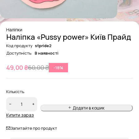
Наліпки
Наліпка «Pussy power» Київ Прайд
Код продукту
stpride2
Доступність
В наявності
49,00
₴
60,00
₴
-
18
%
Кількість
Додати в кошик
Купити зараз
Запитайте про продукт