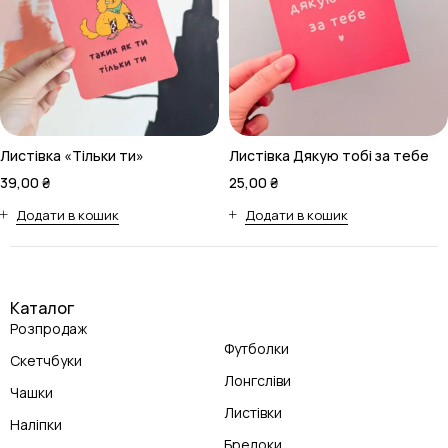
Листівка «Тільки ти»
Листівка Дякую тобі за тебе
39,00
₴
25,00
₴
Додати в кошик
Додати в кошик
Каталог
Розпродаж
Футболки
Скетчбуки
Лонгсліви
Чашки
Листівки
Наліпки
Брелоки