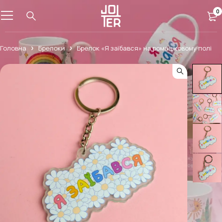
0
Головна
Брелоки
Брелок «Я заїбався» на ромашковому полі